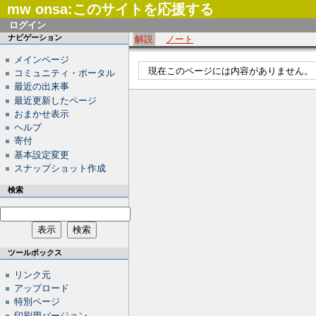
mw onsa:このサイトを応援する
ログイン
ナビゲーション
解説
ノート
メインページ
現在このページには内容がありません。
コミュニティ・ポータル
最近の出来事
最近更新したページ
おまかせ表示
ヘルプ
寄付
基本設定変更
スナップショット作成
検索
ツールボックス
リンク元
アップロード
特別ページ
印刷用バージョン