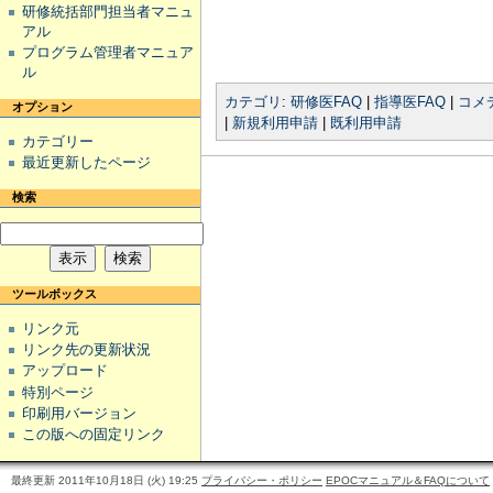
研修統括部門担当者マニュ
アル
プログラム管理者マニュア
ル
カテゴリ
:
研修医FAQ
|
指導医FAQ
|
コメ
オプション
|
新規利用申請
|
既利用申請
カテゴリー
最近更新したページ
検索
ツールボックス
リンク元
リンク先の更新状況
アップロード
特別ページ
印刷用バージョン
この版への固定リンク
最終更新 2011年10月18日 (火) 19:25
プライバシー・ポリシー
EPOCマニュアル＆FAQについて