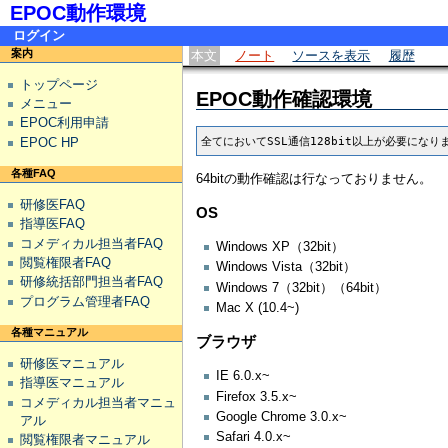
EPOC動作環境
ログイン
案内
本文
ノート
ソースを表示
履歴
トップページ
EPOC動作確認環境
メニュー
EPOC利用申請
EPOC HP
各種FAQ
64bitの動作確認は行なっておりません。
研修医FAQ
OS
指導医FAQ
コメディカル担当者FAQ
Windows XP（32bit）
閲覧権限者FAQ
Windows Vista（32bit）
研修統括部門担当者FAQ
Windows 7（32bit）（64bit）
プログラム管理者FAQ
Mac X (10.4~)
各種マニュアル
ブラウザ
研修医マニュアル
IE 6.0.x~
指導医マニュアル
Firefox 3.5.x~
コメディカル担当者マニュ
Google Chrome 3.0.x~
アル
Safari 4.0.x~
閲覧権限者マニュアル