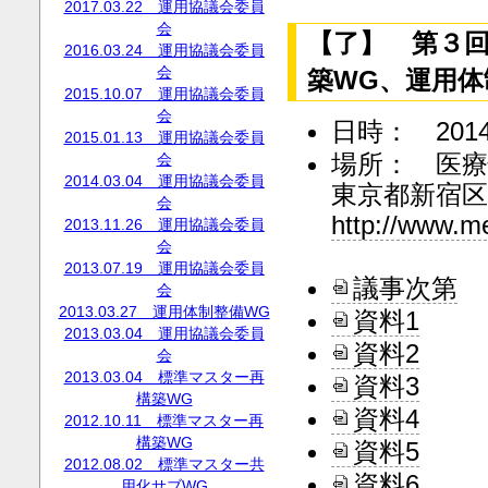
2017.03.22 運用協議会委員
会
【了】 第３
2016.03.24 運用協議会委員
会
築WG、運用体
2015.10.07 運用協議会委員
会
日時： 2014
2015.01.13 運用協議会委員
場所： 医
会
2014.03.04 運用協議会委員
東京都新宿区
会
http://www.m
2013.11.26 運用協議会委員
会
2013.07.19 運用協議会委員
議事次第
会
2013.03.27 運用体制整備WG
資料1
2013.03.04 運用協議会委員
資料2
会
2013.03.04 標準マスター再
資料3
構築WG
資料4
2012.10.11 標準マスター再
構築WG
資料5
2012.08.02 標準マスター共
資料6
用化サブWG