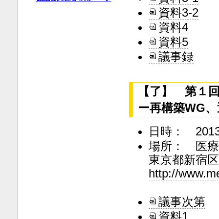
資料3-2
資料4
資料5
議事録
【了】 第１
ー再構築WG、
日時： 2013
場所： 医
東京都新宿区
http://www.m
議事次第
資料1