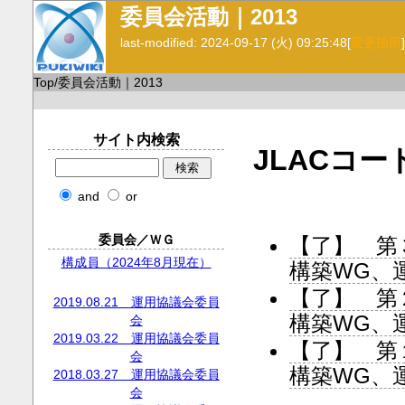
委員会活動｜2013
last-modified: 2024-09-17 (火) 09:25:48
[
変更箇所
]
Top
/
委員会活動｜2013
サイト内検索
JLACコ
and
or
委員会／ＷＧ
【了】 第
構成員（2024年8月現在）
構築WG、運
【了】 第
2019.08.21 運用協議会委員
構築WG、運
会
2019.03.22 運用協議会委員
【了】 第
会
構築WG、運
2018.03.27 運用協議会委員
会