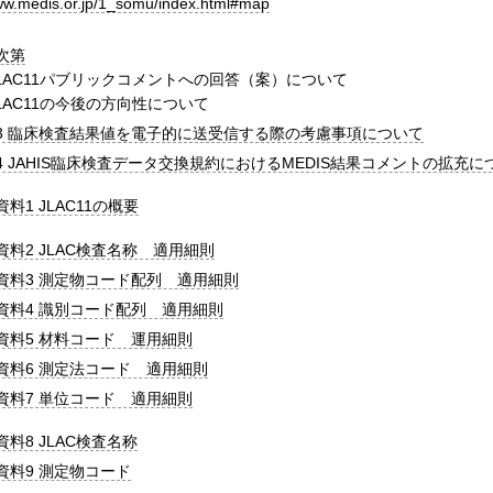
www.medis.or.jp/1_somu/index.html#map
次第
JLAC11パブリックコメントへの回答（案）について
JLAC11の今後の方向性について
3 臨床検査結果値を電子的に送受信する際の考慮事項について
4 JAHIS臨床検査データ交換規約におけるMEDIS結果コメントの拡充に
料1 JLAC11の概要
資料2 JLAC検査名称 適用細則
資料3 測定物コード配列 適用細則
資料4 識別コード配列 適用細則
資料5 材料コード 運用細則
資料6 測定法コード 適用細則
資料7 単位コード 適用細則
資料8 JLAC検査名称
資料9 測定物コード