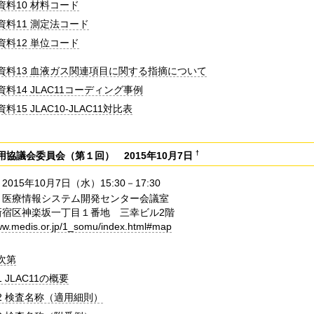
資料10 材料コード
資料11 測定法コード
資料12 単位コード
資料13 血液ガス関連項目に関する指摘について
資料14 JLAC11コーディング事例
料15 JLAC10-JLAC11対比表
†
用協議会委員会（第１回） 2015年10月7日
015年10月7日（水）15:30－17:30
 医療情報システム開発センター会議室
新宿区神楽坂一丁目１番地 三幸ビル2階
www.medis.or.jp/1_somu/index.html#map
次第
 JLAC11の概要
2 検査名称（適用細則）