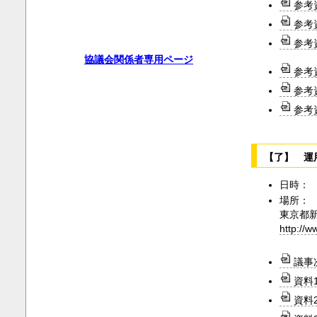
参考
参考
参考
協議会関係者専用ページ
参考
参考
参考資
【了】 運
日時： 2
場所：
東京都
http://
議事
資料1
資料